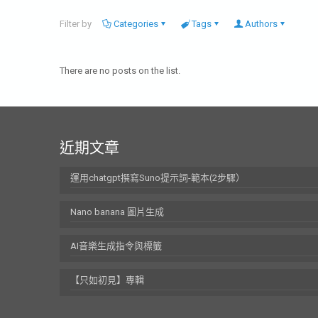
Filter by
Categories
Tags
Authors
There are no posts on the list.
近期文章
運用chatgpt撰寫Suno提示詞-範本(2步驟）
Nano banana 圖片生成
AI音樂生成指令與標籤
【只如初見】專輯