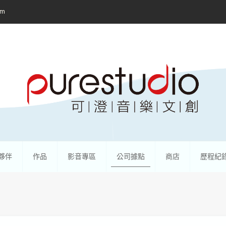
om
夥伴
作品
影音專區
公司據點
商店
歷程紀