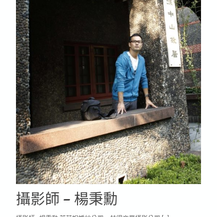
攝影師 – 楊秉勳