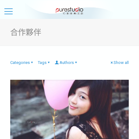
合作夥伴
Categories
Tags
Authors
Show all