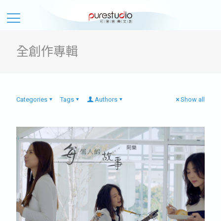
全創作專輯
Categories
Tags
Authors
Show all