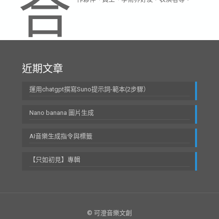
合
近期文章
運用chatgpt撰寫Suno提示詞-範本(2步驟）
Nano banana 圖片生成
AI音樂生成指令與標籤
【只如初見】專輯
© 可澄音樂文創